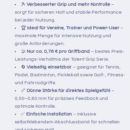
🎾
Verbesserter Grip und mehr Kontrolle
–
sorgt für sicheren Halt und stabile Performance
bei jeder Nutzung.
🏆
Ideal für Vereine, Trainer und Power-User
–
maximale Menge für intensive Nutzung und
große Anforderungen.
🤝
Nur ca. 0,76 € pro Griffband
– bestes Preis-
Leistungs-Verhältnis der Talent Grip Serie.
🔄
Vielseitig einsetzbar
– geeignet für Tennis,
Padel, Badminton, Pickleball sowie Golf-, Fitness-
und Fahrradgriffe.
📏
Dünne Stärke für direktes Spielgefühl
–
0,50–0,60 mm für präzises Feedback und
optimale Kontrolle.
✅
Einfache Installation
– inklusive
selbstklebendem Abschlussband für schnellen
und sicheren Halt.