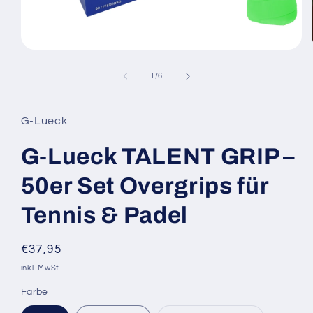
Medien
1
in
von
1
/
6
Modal
öffnen
G-Lueck
G-Lueck TALENT GRIP –
50er Set Overgrips für
Tennis & Padel
Normaler
€37,95
Preis
inkl. MwSt.
Farbe